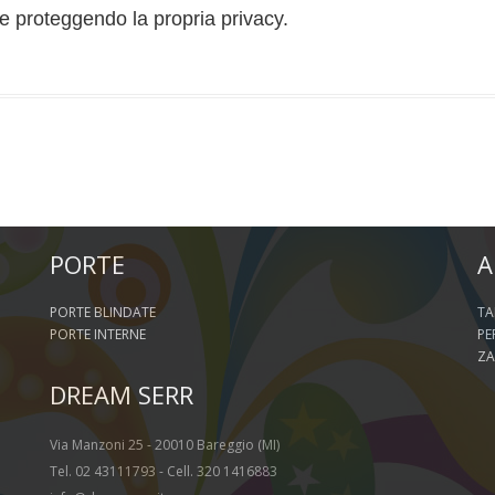
 proteggendo la propria privacy.
PORTE
A
PORTE BLINDATE
TA
PORTE INTERNE
PE
ZA
DREAM SERR
Via Manzoni 25 - 20010 Bareggio (MI)
Tel. 02 43111793 - Cell. 320 1416883