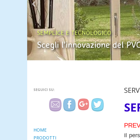
SEMPLICE E TECNOLOGICO
Scegli l'innovazione del PV
SERV
SEGUICI SU:
SE
PREV
HOME
Il per
PRODOTTI