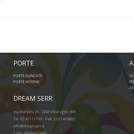
PORTE
A
PORTE BLINDATE
TA
PORTE INTERNE
PE
ZA
DREAM SERR
Via Manzoni 25 - 20010 Bareggio (MI)
Tel. 02 43111793 - Cell. 320 1416883
info@dreamserr.it
P.IVA. 08934870968